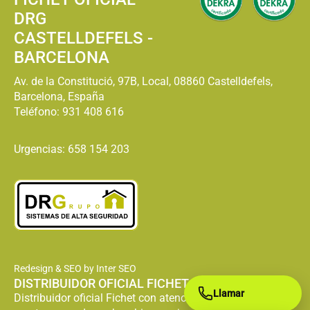
DRG
CASTELLDEFELS -
BARCELONA
Av. de la Constitució, 97B, Local, 08860 Castelldefels,
Barcelona, España
Teléfono:
931 408 616
Urgencias: 658 154 203
Redesign & SEO by Inter SEO
DISTRIBUIDOR OFICIAL FICHET
Llamar
Distribuidor oficial Fichet con atención especializada en