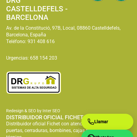
DRG
CASTELLDEFELS -
BARCELONA
Av. de la Constitució, 97B, Local, 08860 Castelldefels,
Barcelona, España
Teléfono:
931 408 616
Urgencias: 658 154 203
Redesign & SEO by Inter SEO
DISTRIBUIDOR OFICIAL FICHET
Llamar
Distribuidor oficial Fichet con atención especializada en
puertas, cerraduras, bombines, cajas fuertes y servicio