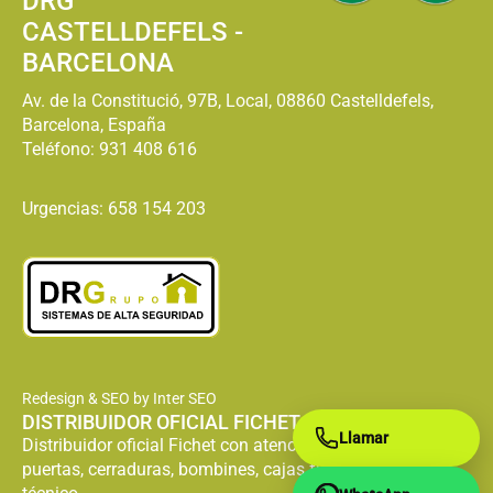
DRG
CASTELLDEFELS -
BARCELONA
Av. de la Constitució, 97B, Local, 08860 Castelldefels,
Barcelona, España
Teléfono:
931 408 616
Urgencias: 658 154 203
Redesign & SEO by Inter SEO
DISTRIBUIDOR OFICIAL FICHET
Llamar
Distribuidor oficial Fichet con atención especializada en
puertas, cerraduras, bombines, cajas fuertes y servicio