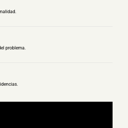
malidad.
del problema.
idencias.