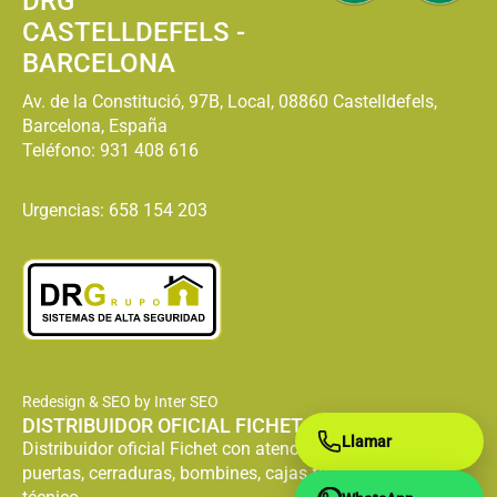
DRG
CASTELLDEFELS -
BARCELONA
Av. de la Constitució, 97B, Local, 08860 Castelldefels,
Barcelona, España
Teléfono:
931 408 616
Urgencias: 658 154 203
Redesign & SEO by Inter SEO
DISTRIBUIDOR OFICIAL FICHET
Llamar
Distribuidor oficial Fichet con atención especializada en
puertas, cerraduras, bombines, cajas fuertes y servicio