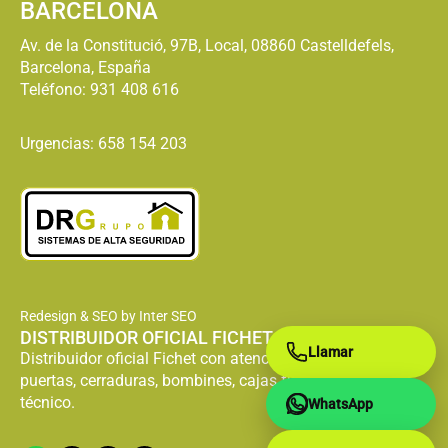
BARCELONA
Av. de la Constitució, 97B, Local, 08860 Castelldefels,
Barcelona, España
Teléfono:
931 408 616
Urgencias: 658 154 203
Redesign & SEO by Inter SEO
DISTRIBUIDOR OFICIAL FICHET
Llamar
Distribuidor oficial Fichet con atención especializada en
puertas, cerraduras, bombines, cajas fuertes y servicio
técnico.
WhatsApp