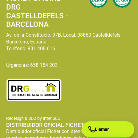
DRG
CASTELLDEFELS -
BARCELONA
Av. de la Constitució, 97B, Local, 08860 Castelldefels,
Barcelona, España
Teléfono:
931 408 616
Urgencias: 658 154 203
Redesign & SEO by Inter SEO
DISTRIBUIDOR OFICIAL FICHET
Llamar
Distribuidor oficial Fichet con atención especializada en