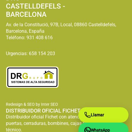
CASTELLDEFELS -
BARCELONA
Av. de la Constitució, 97B, Local, 08860 Castelldefels,
Barcelona, España
Teléfono:
931 408 616
Urgencias: 658 154 203
Redesign & SEO by Inter SEO
DISTRIBUIDOR OFICIAL FICHET
Llamar
Distribuidor oficial Fichet con atención especializada en
puertas, cerraduras, bombines, cajas fuertes y servicio
técnico.
WhatsApp