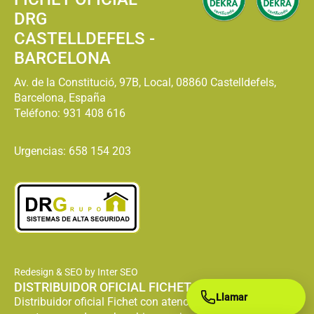
DRG
CASTELLDEFELS -
BARCELONA
Av. de la Constitució, 97B, Local, 08860 Castelldefels,
Barcelona, España
Teléfono:
931 408 616
Urgencias: 658 154 203
Redesign & SEO by Inter SEO
DISTRIBUIDOR OFICIAL FICHET
Llamar
Distribuidor oficial Fichet con atención especializada en