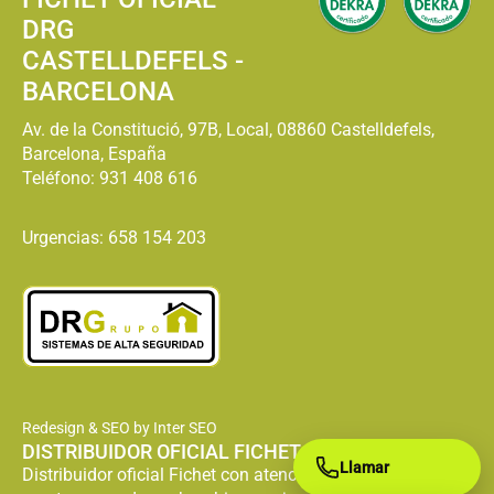
DRG
CASTELLDEFELS -
BARCELONA
Av. de la Constitució, 97B, Local, 08860 Castelldefels,
Barcelona, España
Teléfono:
931 408 616
Urgencias: 658 154 203
Redesign & SEO by Inter SEO
DISTRIBUIDOR OFICIAL FICHET
Llamar
Distribuidor oficial Fichet con atención especializada en