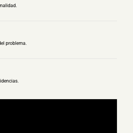
malidad.
del problema.
idencias.