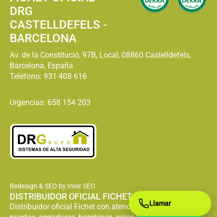
DRG
CASTELLDEFELS -
BARCELONA
Av. de la Constitució, 97B, Local, 08860 Castelldefels,
Barcelona, España
Teléfono:
931 408 616
Urgencias: 658 154 203
Redesign & SEO by Inter SEO
DISTRIBUIDOR OFICIAL FICHET
Llamar
Distribuidor oficial Fichet con atención especializada en