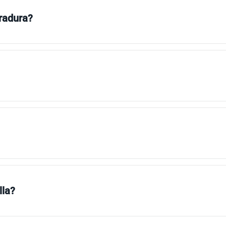
rradura?
lla?