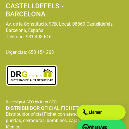
CASTELLDEFELS -
BARCELONA
Av. de la Constitució, 97B, Local, 08860 Castelldefels,
Barcelona, España
Teléfono:
931 408 616
Urgencias: 658 154 203
Redesign & SEO by Inter SEO
DISTRIBUIDOR OFICIAL FICHET
Llamar
Distribuidor oficial Fichet con atención especializada en
puertas, cerraduras, bombines, cajas fuertes y servicio
técnico.
WhatsApp