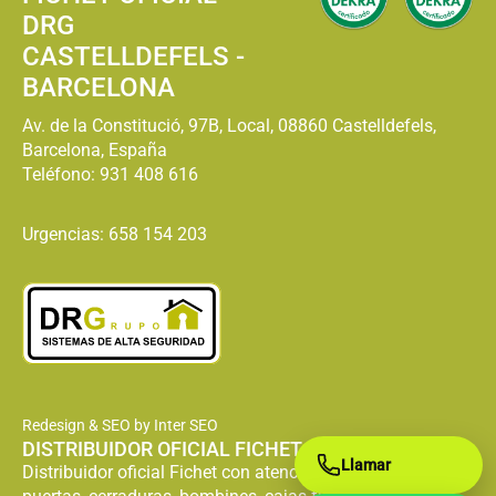
DRG
CASTELLDEFELS -
BARCELONA
Av. de la Constitució, 97B, Local, 08860 Castelldefels,
Barcelona, España
Teléfono:
931 408 616
Urgencias: 658 154 203
Redesign & SEO by Inter SEO
DISTRIBUIDOR OFICIAL FICHET
Llamar
Distribuidor oficial Fichet con atención especializada en