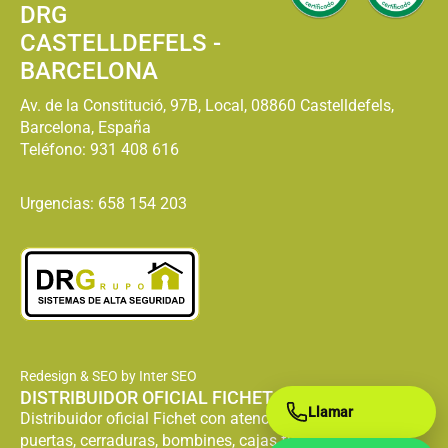
DRG
CASTELLDEFELS -
BARCELONA
Av. de la Constitució, 97B, Local, 08860 Castelldefels,
Barcelona, España
Teléfono:
931 408 616
Urgencias: 658 154 203
Redesign & SEO by Inter SEO
DISTRIBUIDOR OFICIAL FICHET
Llamar
Distribuidor oficial Fichet con atención especializada en
puertas, cerraduras, bombines, cajas fuertes y servicio