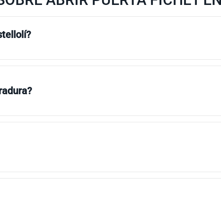
tellolí?
rradura?