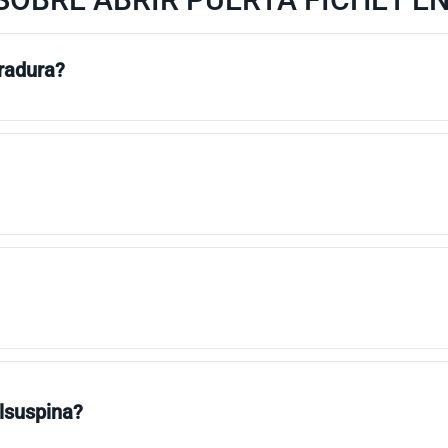
rradura?
llsuspina?