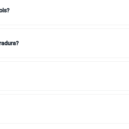
ols?
rradura?