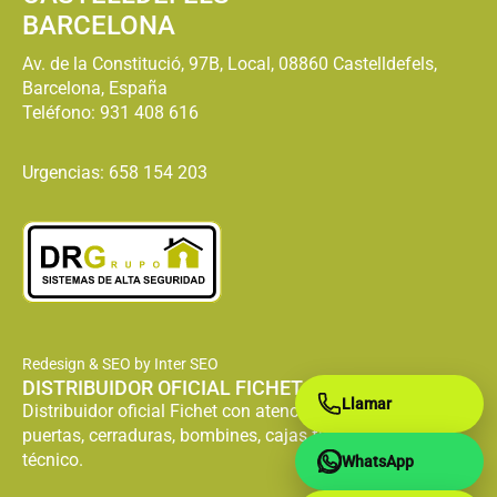
BARCELONA
Av. de la Constitució, 97B, Local, 08860 Castelldefels,
Barcelona, España
Teléfono:
931 408 616
Urgencias: 658 154 203
Redesign & SEO by Inter SEO
DISTRIBUIDOR OFICIAL FICHET
Llamar
Distribuidor oficial Fichet con atención especializada en
puertas, cerraduras, bombines, cajas fuertes y servicio
técnico.
WhatsApp