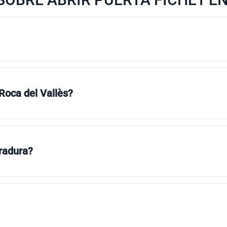
 Roca del Vallès?
rradura?