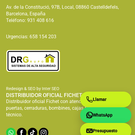
Av. de la Constitució, 97B, Local, 08860 Castelldefels,
Barcelona, España
Teléfono:
931 408 616
Urgencias: 658 154 203
Redesign & SEO by Inter SEO
DISTRIBUIDOR OFICIAL FICHET
Llamar
Distribuidor oficial Fichet con atención especializada en
puertas, cerraduras, bombines, cajas fuertes y servicio
técnico.
WhatsApp
Presupuesto