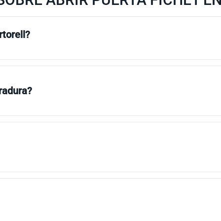
torell?
rradura?