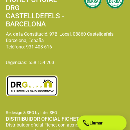
DRG
CASTELLDEFELS -
BARCELONA
Av. de la Constitució, 97B, Local, 08860 Castelldefels,
Barcelona, España
Teléfono:
931 408 616
Urgencias: 658 154 203
Redesign & SEO by Inter SEO
DISTRIBUIDOR OFICIAL FICHET
Llamar
Distribuidor oficial Fichet con atención especializada en