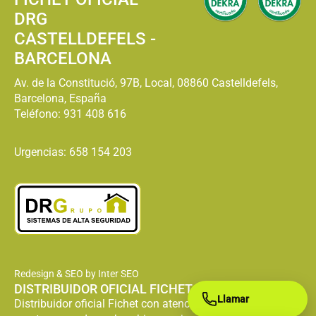
DRG
CASTELLDEFELS -
BARCELONA
Av. de la Constitució, 97B, Local, 08860 Castelldefels,
Barcelona, España
Teléfono:
931 408 616
Urgencias: 658 154 203
Redesign & SEO by Inter SEO
DISTRIBUIDOR OFICIAL FICHET
Llamar
Distribuidor oficial Fichet con atención especializada en