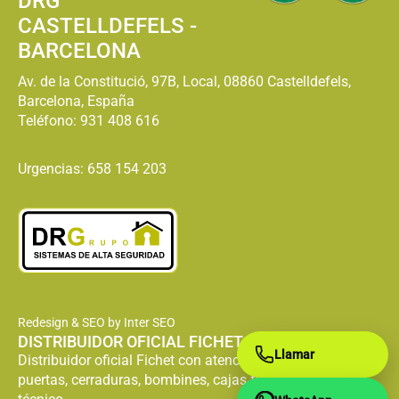
DRG
CASTELLDEFELS -
BARCELONA
Av. de la Constitució, 97B, Local, 08860 Castelldefels,
Barcelona, España
Teléfono:
931 408 616
Urgencias: 658 154 203
Redesign & SEO by Inter SEO
DISTRIBUIDOR OFICIAL FICHET
Llamar
Distribuidor oficial Fichet con atención especializada en
puertas, cerraduras, bombines, cajas fuertes y servicio