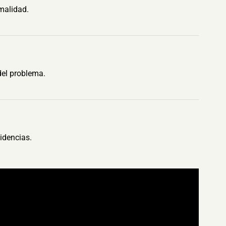
malidad.
del problema.
idencias.