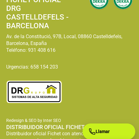
DRG
CASTELLDEFELS -
BARCELONA
Av. de la Constitució, 97B, Local, 08860 Castelldefels,
Barcelona, España
Teléfono:
931 408 616
Urgencias: 658 154 203
Redesign & SEO by Inter SEO
DISTRIBUIDOR OFICIAL FICHET
Llamar
Distribuidor oficial Fichet con atención especializada en