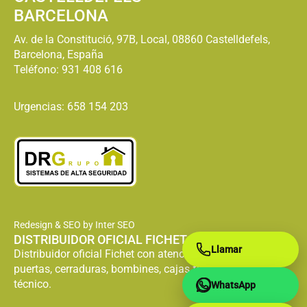
BARCELONA
Av. de la Constitució, 97B, Local, 08860 Castelldefels,
Barcelona, España
Teléfono:
931 408 616
Urgencias: 658 154 203
Redesign & SEO by Inter SEO
DISTRIBUIDOR OFICIAL FICHET
Llamar
Distribuidor oficial Fichet con atención especializada en
puertas, cerraduras, bombines, cajas fuertes y servicio
técnico.
WhatsApp