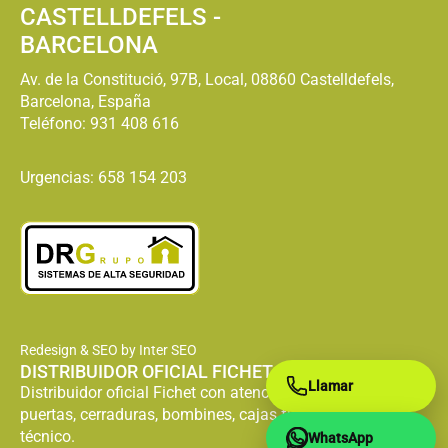
CASTELLDEFELS -
BARCELONA
Av. de la Constitució, 97B, Local, 08860 Castelldefels,
Barcelona, España
Teléfono:
931 408 616
Urgencias: 658 154 203
Redesign & SEO by Inter SEO
DISTRIBUIDOR OFICIAL FICHET
Llamar
Distribuidor oficial Fichet con atención especializada en
puertas, cerraduras, bombines, cajas fuertes y servicio
técnico.
WhatsApp