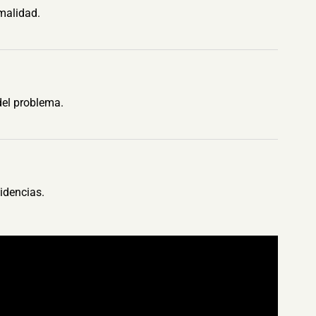
malidad.
del problema.
idencias.