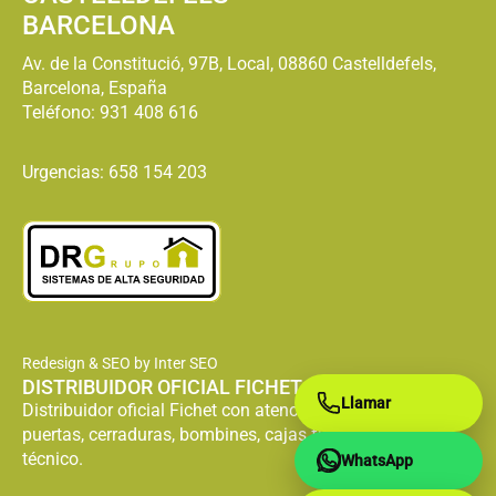
BARCELONA
Av. de la Constitució, 97B, Local, 08860 Castelldefels,
Barcelona, España
Teléfono:
931 408 616
Urgencias: 658 154 203
Redesign & SEO by Inter SEO
DISTRIBUIDOR OFICIAL FICHET
Llamar
Distribuidor oficial Fichet con atención especializada en
puertas, cerraduras, bombines, cajas fuertes y servicio
técnico.
WhatsApp