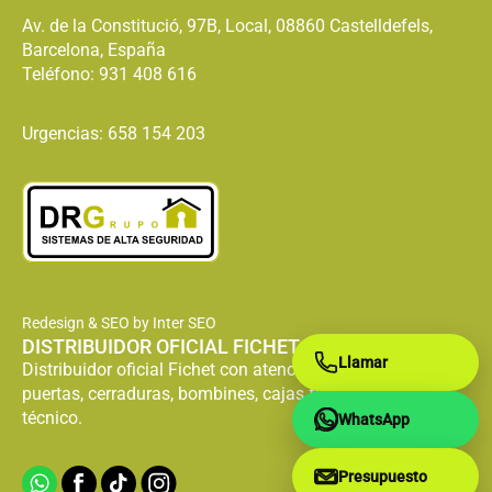
Av. de la Constitució, 97B, Local, 08860 Castelldefels,
Barcelona, España
Teléfono:
931 408 616
Urgencias: 658 154 203
Redesign & SEO by Inter SEO
DISTRIBUIDOR OFICIAL FICHET
Llamar
Distribuidor oficial Fichet con atención especializada en
puertas, cerraduras, bombines, cajas fuertes y servicio
técnico.
WhatsApp
Presupuesto