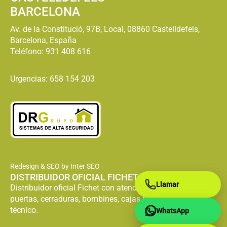
BARCELONA
Av. de la Constitució, 97B, Local, 08860 Castelldefels,
Barcelona, España
Teléfono:
931 408 616
Urgencias: 658 154 203
Redesign & SEO by Inter SEO
DISTRIBUIDOR OFICIAL FICHET
Llamar
Distribuidor oficial Fichet con atención especializada en
puertas, cerraduras, bombines, cajas fuertes y servicio
técnico.
WhatsApp