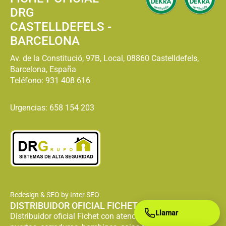
DRG
CASTELLDEFELS -
BARCELONA
Av. de la Constitució, 97B, Local, 08860 Castelldefels,
Barcelona, España
Teléfono:
931 408 616
Urgencias: 658 154 203
Redesign & SEO by Inter SEO
DISTRIBUIDOR OFICIAL FICHET
Llamar
Distribuidor oficial Fichet con atención especializada en