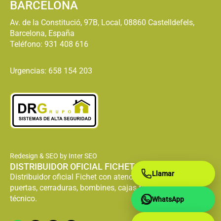
BARCELONA
Av. de la Constitució, 97B, Local, 08860 Castelldefels,
Barcelona, España
Teléfono:
931 408 616
Urgencias: 658 154 203
Redesign & SEO by Inter SEO
DISTRIBUIDOR OFICIAL FICHET
Llamar
Distribuidor oficial Fichet con atención especializada en
puertas, cerraduras, bombines, cajas fuertes y servicio
técnico.
WhatsApp