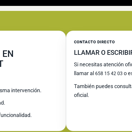
CONTACTO DIRECTO
 EN
LLAMAR O ESCRIB
T
Si necesitas atención of
llamar al
o es
658 15 42 03
También puedes consult
misma intervención.
oficial.
ad.
funcionalidad.