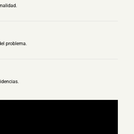
malidad.
del problema.
idencias.