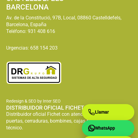
BARCELONA
Av. de la Constitució, 97B, Local, 08860 Castelldefels,
Barcelona, España
Teléfono:
931 408 616
Urgencias: 658 154 203
Redesign & SEO by Inter SEO
DISTRIBUIDOR OFICIAL FICHET
Llamar
Distribuidor oficial Fichet con atención especializada en
puertas, cerraduras, bombines, cajas fuertes y servicio
técnico.
WhatsApp