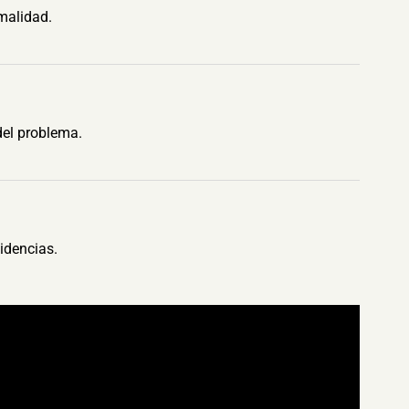
malidad.
del problema.
idencias.