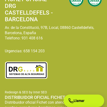
DRG
CASTELLDEFELS -
BARCELONA
Av. de la Constitució, 97B, Local, 08860 Castelldefels,
Barcelona, España
Teléfono:
931 408 616
Urgencias: 658 154 203
Redesign & SEO by Inter SEO
DISTRIBUIDOR OFICIAL FICHET
Llamar
Distribuidor oficial Fichet con atención especializada en