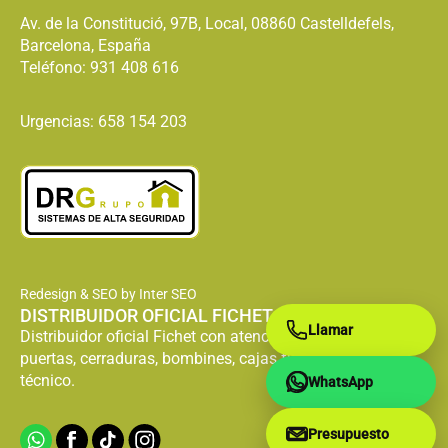
Av. de la Constitució, 97B, Local, 08860 Castelldefels,
Barcelona, España
Teléfono:
931 408 616
Urgencias: 658 154 203
Redesign & SEO by Inter SEO
DISTRIBUIDOR OFICIAL FICHET
Llamar
Distribuidor oficial Fichet con atención especializada en
puertas, cerraduras, bombines, cajas fuertes y servicio
técnico.
WhatsApp
Presupuesto