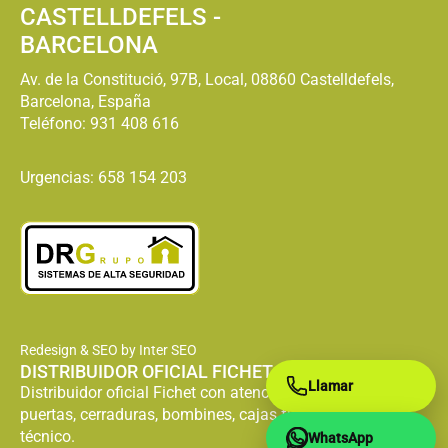
CASTELLDEFELS -
BARCELONA
Av. de la Constitució, 97B, Local, 08860 Castelldefels,
Barcelona, España
Teléfono:
931 408 616
Urgencias: 658 154 203
Redesign & SEO by Inter SEO
DISTRIBUIDOR OFICIAL FICHET
Llamar
Distribuidor oficial Fichet con atención especializada en
puertas, cerraduras, bombines, cajas fuertes y servicio
técnico.
WhatsApp