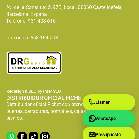
Av. de la Constitució, 97B, Local, 08860 Castelldefels,
Barcelona, España
Teléfono:
931 408 616
Urgencias: 658 154 203
Redesign & SEO by Inter SEO
DISTRIBUIDOR OFICIAL FICHET
Llamar
Distribuidor oficial Fichet con atención especializada en
puertas, cerraduras, bombines, cajas fuertes y servicio
técnico.
WhatsApp
Presupuesto