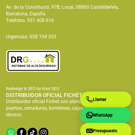
Av. de la Constitució, 97B, Local, 08860 Castelldefels,
Barcelona, España
Teléfono:
931 408 616
Urgencias: 658 154 203
Redesign & SEO by Inter SEO
DISTRIBUIDOR OFICIAL FICHET
Llamar
Distribuidor oficial Fichet con atención especializada en
puertas, cerraduras, bombines, cajas fuertes y servicio
técnico.
WhatsApp
Presupuesto