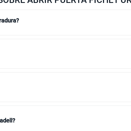
rradura?
adell?