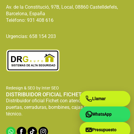
Av. de la Constitució, 97B, Local, 08860 Castelldefels,
Barcelona, España
Teléfono:
931 408 616
Urgencias: 658 154 203
Redesign & SEO by Inter SEO
DISTRIBUIDOR OFICIAL FICHET
Llamar
Distribuidor oficial Fichet con atención especializada en
puertas, cerraduras, bombines, cajas fuertes y servicio
técnico.
WhatsApp
Presupuesto