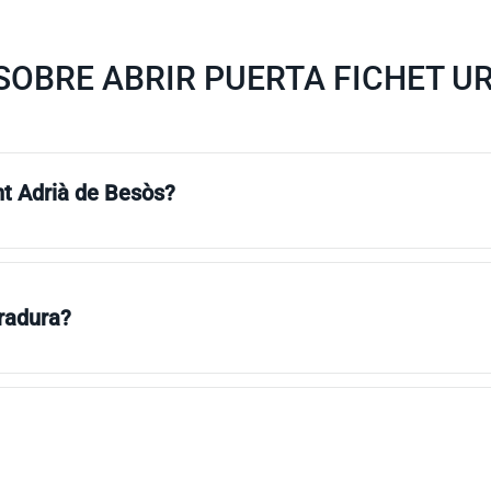
OBRE ABRIR PUERTA FICHET UR
nt Adrià de Besòs?
rradura?