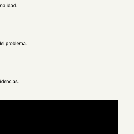
malidad.
del problema.
idencias.