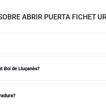
OBRE ABRIR PUERTA FICHET UR
nt Boi de Lluçanès?
rradura?