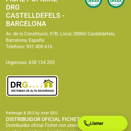
DRG
CASTELLDEFELS -
BARCELONA
Av. de la Constitució, 97B, Local, 08860 Castelldefels,
Barcelona, España
Teléfono:
931 408 616
Urgencias: 658 154 203
Redesign & SEO by Inter SEO
DISTRIBUIDOR OFICIAL FICHET
Llamar
Distribuidor oficial Fichet con atención especializada en