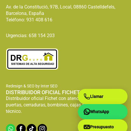
Av. de la Constitució, 97B, Local, 08860 Castelldefels,
Barcelona, España
Teléfono:
931 408 616
Urgencias: 658 154 203
Redesign & SEO by Inter SEO
DISTRIBUIDOR OFICIAL FICHET
Llamar
Distribuidor oficial Fichet con atención especializada en
puertas, cerraduras, bombines, cajas fuertes y servicio
técnico.
WhatsApp
Presupuesto